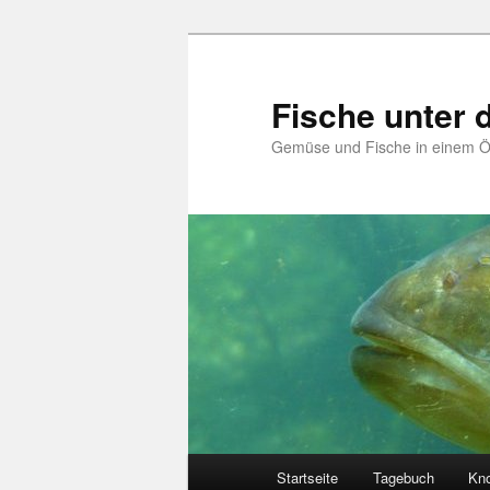
Zum
Zum
primären
sekundären
Inhalt
Inhalt
Fische unter
springen
springen
Gemüse und Fische in einem 
Hauptmenü
Startseite
Tagebuch
Kn