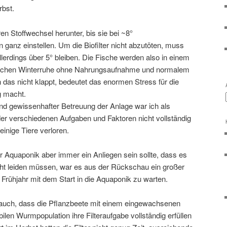
rbst.
en Stoffwechsel herunter, bis sie bei ~8°
ganz einstellen. Um die Biofilter nicht abzutöten, muss
llerdings über 5° bleiben. Die Fische werden also in einem
schen Winterruhe ohne Nahrungsaufnahme und normalem
das nicht klappt, bedeutet das enormen Stress für die
ig macht.
und gewissenhafter Betreuung der Anlage war ich als
 der verschiedenen Aufgaben und Faktoren nicht vollständig
nige Tiere verloren.
r Aquaponik aber immer ein Anliegen sein sollte, dass es
icht leiden müssen, war es aus der Rückschau ein großer
 Frühjahr mit dem Start in die Aquaponik zu warten.
t auch, dass die Pflanzbeete mit einem eingewachsenen
ilen Wurmpopulation ihre Filteraufgabe vollständig erfüllen