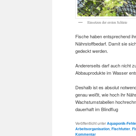
Einsetzen der ersten Schleie
Fische haben entsprechend ih
Nährstoffbedarf. Damit sie sic
gedeckt werden.
Andererseits darf auch nicht z
Abbauprodukte im Wasser entst
Deshalb ist es absolut notwen
genau weißt, wie hoch ihr Nähs
Wachstumstabellen hochrechnen
dauerhaft im Blindflug
Veröffentlicht unter
Aquaponik-Fehle
Arbeitsorganisation
,
Fischfutter
,
Fi
Kommentar