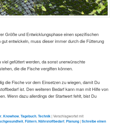
rer Größe und Entwicklungsphase einen spezifischen
h gut entwickeln, muss dieser immer durch die Fütterung
u viel gefüttert werden, da sonst unerwünschte
ehen, die die Fische vergiften können.
dig die Fische vor dem Einsetzen zu wiegen, damit Du
toffbedarf ist. Den weiteren Bedarf kann man mit Hilfe von
. Wenn dazu allerdings der Startwert fehlt, bist Du
r
,
Knowhow
,
Tagebuch
,
Technik
|
Verschlagwortet mit
schgesundheit
,
Füttern
,
Nährstoffbedarf
,
Planung
|
Schreibe einen