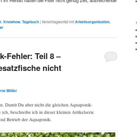
 im Herbst hatten die Filter nicht genug Zeit, ausreichende
r
,
Knowhow
,
Tagebuch
|
Verschlagwortet mit
Arbeitsorganisation
,
ar
Fehler: Teil 8 –
satzfische nicht
rne Möller
en. Damit Du aber nicht die gleichen Aquaponik-
ich, beschreibe ich in dieser kleinen Artikelserie
und Betrieb der Aquaponik.