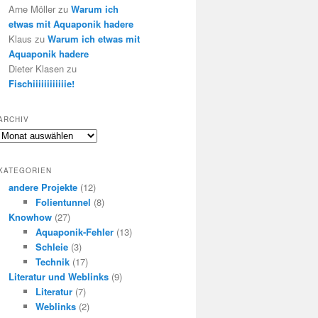
Arne Möller
zu
Warum ich
etwas mit Aquaponik hadere
Klaus
zu
Warum ich etwas mit
Aquaponik hadere
Dieter Klasen
zu
Fischiiiiiiiiiiiie!
ARCHIV
Archiv
KATEGORIEN
andere Projekte
(12)
Folientunnel
(8)
Knowhow
(27)
Aquaponik-Fehler
(13)
Schleie
(3)
Technik
(17)
Literatur und Weblinks
(9)
Literatur
(7)
Weblinks
(2)