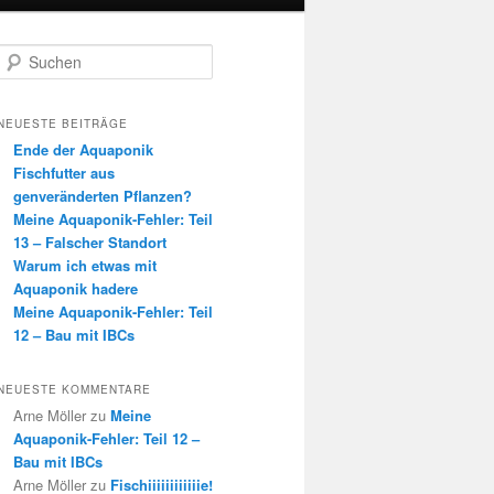
S
u
c
h
NEUESTE BEITRÄGE
e
Ende der Aquaponik
n
Fischfutter aus
genveränderten Pflanzen?
Meine Aquaponik-Fehler: Teil
13 – Falscher Standort
Warum ich etwas mit
Aquaponik hadere
Meine Aquaponik-Fehler: Teil
12 – Bau mit IBCs
NEUESTE KOMMENTARE
Arne Möller
zu
Meine
Aquaponik-Fehler: Teil 12 –
Bau mit IBCs
Arne Möller
zu
Fischiiiiiiiiiiiie!