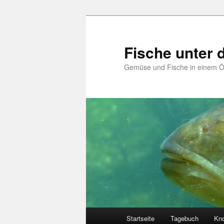
Zum
Zum
primären
sekundären
Inhalt
Inhalt
Fische unter
springen
springen
Gemüse und Fische in einem 
Hauptmenü
Startseite
Tagebuch
Kn