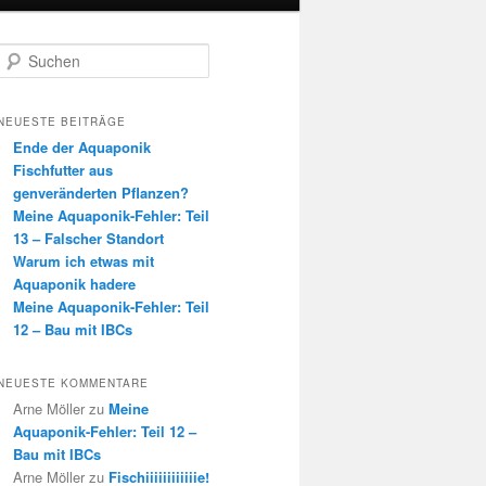
S
u
c
h
NEUESTE BEITRÄGE
e
Ende der Aquaponik
n
Fischfutter aus
genveränderten Pflanzen?
Meine Aquaponik-Fehler: Teil
13 – Falscher Standort
Warum ich etwas mit
Aquaponik hadere
Meine Aquaponik-Fehler: Teil
12 – Bau mit IBCs
NEUESTE KOMMENTARE
Arne Möller
zu
Meine
Aquaponik-Fehler: Teil 12 –
Bau mit IBCs
Arne Möller
zu
Fischiiiiiiiiiiiie!