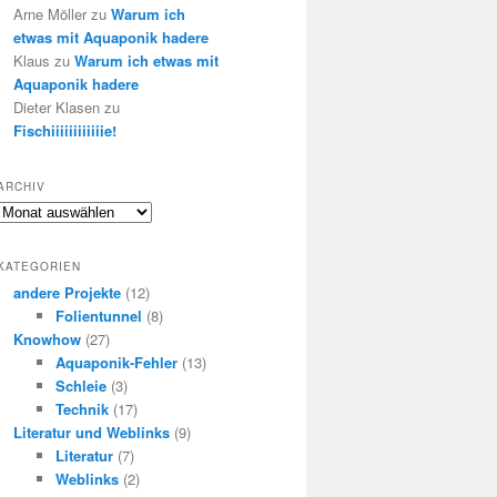
Arne Möller
zu
Warum ich
etwas mit Aquaponik hadere
Klaus
zu
Warum ich etwas mit
Aquaponik hadere
Dieter Klasen
zu
Fischiiiiiiiiiiiie!
ARCHIV
Archiv
KATEGORIEN
andere Projekte
(12)
Folientunnel
(8)
Knowhow
(27)
Aquaponik-Fehler
(13)
Schleie
(3)
Technik
(17)
Literatur und Weblinks
(9)
Literatur
(7)
Weblinks
(2)