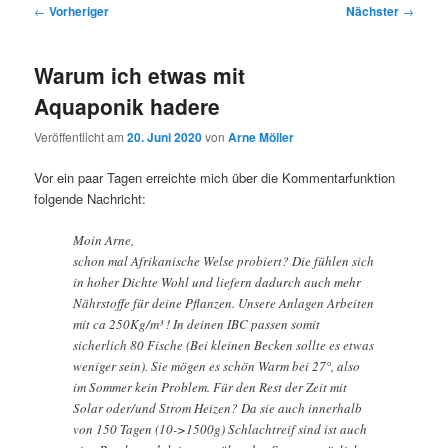
Beitragsnavigation
←
Vorheriger
Nächster
→
Warum ich etwas mit
Aquaponik hadere
Veröffentlicht am
20. Juni 2020
von
Arne Möller
Vor ein paar Tagen erreichte mich über die Kommentarfunktion
folgende Nachricht:
Moin Arne,
schon mal Afrikanische Welse probiert? Die fühlen sich
in hoher Dichte Wohl und liefern dadurch auch mehr
Nährstoffe für deine Pflanzen. Unsere Anlagen Arbeiten
mit ca 250Kg/m³ ! In deinen IBC passen somit
sicherlich 80 Fische (Bei kleinen Becken sollte es etwas
weniger sein). Sie mögen es schön Warm bei 27°, also
im Sommer kein Problem. Für den Rest der Zeit mit
Solar oder/und Strom Heizen? Da sie auch innerhalb
von 150 Tagen (10->1500g) Schlachtreif sind ist auch