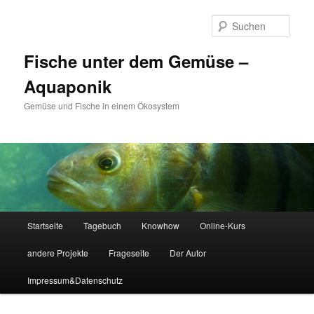
Zum
primären
Such
Inhalt
springen
Fische unter dem Gemüse –
Aquaponik
Gemüse und Fische in einem Ökosystem
Hauptmenü
Startseite
Tagebuch
Knowhow
Online-Kurs
andere Projekte
Frageseite
Der Autor
Impressum&Datenschutz