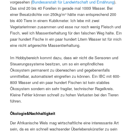
vorgesehen (
Bundesanstalt für Landwirtschaft und Ernährung
).
Das sind 20 bis 40 Forellen in gerade mal 1000l Wasser. Bei
einer Besatzdichte von 250kg/m³ hätte man entsprechend 200
bis 400 Tiere in einem Kubikmeter. Ich lebe mit zwei
Vegetarierinnen zusammen und esse nur noch wenig Fleisch und
Fisch, weil ich Massentierhaltung für den falschen Weg halte. Ein
paar hundert Fische in ein paar hundert Litern Wasser ist für mich
eine nicht artgerechte Massentierhaltung.
Im Hobbybereich kommt dazu, dass wir nicht die Sensoren und
Steuerungssysteme besitzen, um so ein empfindliches
Ökosystem permanent zu überwachen und gegebenenfalls
unmittelbar, automatisiert eingreifen zu können. Ein IBC mit 600-
800l Wasser und ein paar hundert Fischen ist kein stabiles
Ökosystem sondern ein sehr fragiler, technischer Regelkreis.
Kleine Fehler können schnell zu hohen Verlusten bei den Tieren
führen.
Ökologie&Nachhaltigkeit
Der Afrikanische Wels mag wirtschaftliche eine interessante Art
sein, da es ein schnell wachsender Überlebenskünstler zu sein