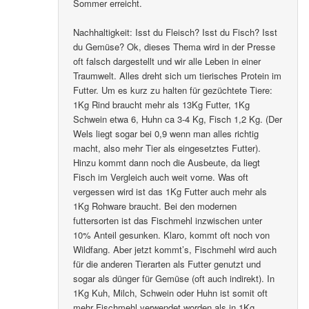
Sommer erreicht.
Nachhaltigkeit: Isst du Fleisch? Isst du Fisch? Isst
du Gemüse? Ok, dieses Thema wird in der Presse
oft falsch dargestellt und wir alle Leben in einer
Traumwelt. Alles dreht sich um tierisches Protein im
Futter. Um es kurz zu halten für gezüchtete Tiere:
1Kg Rind braucht mehr als 13Kg Futter, 1Kg
Schwein etwa 6, Huhn ca 3-4 Kg, Fisch 1,2 Kg. (Der
Wels liegt sogar bei 0,9 wenn man alles richtig
macht, also mehr Tier als eingesetztes Futter).
Hinzu kommt dann noch die Ausbeute, da liegt
Fisch im Vergleich auch weit vorne. Was oft
vergessen wird ist das 1Kg Futter auch mehr als
1Kg Rohware braucht. Bei den modernen
futtersorten ist das Fischmehl inzwischen unter
10% Anteil gesunken. Klaro, kommt oft noch von
Wildfang. Aber jetzt kommt’s, Fischmehl wird auch
für die anderen Tierarten als Futter genutzt und
sogar als dünger für Gemüse (oft auch indirekt). In
1Kg Kuh, Milch, Schwein oder Huhn ist somit oft
mehr Fischmehl verwendet worden als in 1Kg