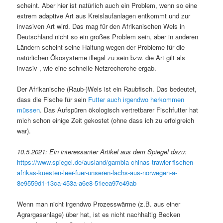
scheint. Aber hier ist natürlich auch ein Problem, wenn so eine
extrem adaptive Art aus Kreislaufanlagen entkommt und zur
invasiven Art wird. Das mag für den Afrikanischen Wels in
Deutschland nicht so ein großes Problem sein, aber in anderen
Ländern scheint seine Haltung wegen der Probleme für die
natürlichen Ökosysteme illegal zu sein bzw. die Art gilt als
invasiv , wie eine schnelle Netzrecherche ergab.
Der Afrikanische (Raub-)Wels ist ein Raubfisch. Das bedeutet,
dass die Fische für sein
Futter auch irgendwo herkommen
müssen
. Das Aufspüren ökologisch vertretbarer Fischfutter hat
mich schon einige Zeit gekostet (ohne dass ich zu erfolgreich
war).
10.5.2021: Ein interessanter Artikel aus dem Spiegel dazu:
https://www.spiegel.de/ausland/gambia-chinas-trawler-fischen-
afrikas-kuesten-leer-fuer-unseren-lachs-aus-norwegen-a-
8e9559d1-13ca-453a-a6e8-51eea97e49ab
Wenn man nicht irgendwo Prozesswärme (z.B. aus einer
Agrargasanlage) über hat, ist es nicht nachhaltig Becken