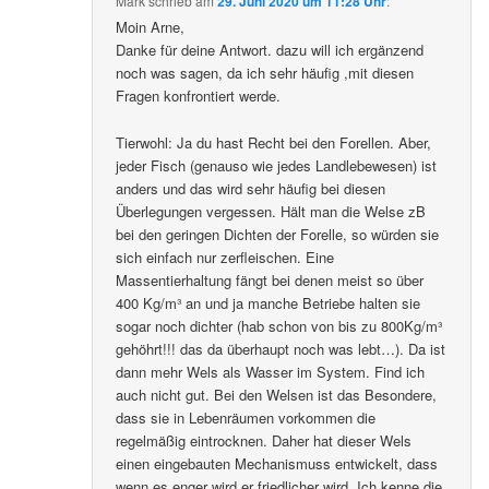
Mark
schrieb
am
29. Juni 2020 um 11:28 Uhr
:
Moin Arne,
Danke für deine Antwort. dazu will ich ergänzend
noch was sagen, da ich sehr häufig ,mit diesen
Fragen konfrontiert werde.
Tierwohl: Ja du hast Recht bei den Forellen. Aber,
jeder Fisch (genauso wie jedes Landlebewesen) ist
anders und das wird sehr häufig bei diesen
Überlegungen vergessen. Hält man die Welse zB
bei den geringen Dichten der Forelle, so würden sie
sich einfach nur zerfleischen. Eine
Massentierhaltung fängt bei denen meist so über
400 Kg/m³ an und ja manche Betriebe halten sie
sogar noch dichter (hab schon von bis zu 800Kg/m³
gehöhrt!!! das da überhaupt noch was lebt…). Da ist
dann mehr Wels als Wasser im System. Find ich
auch nicht gut. Bei den Welsen ist das Besondere,
dass sie in Lebenräumen vorkommen die
regelmäßig eintrocknen. Daher hat dieser Wels
einen eingebauten Mechanismuss entwickelt, dass
wenn es enger wird er friedlicher wird. Ich kenne die