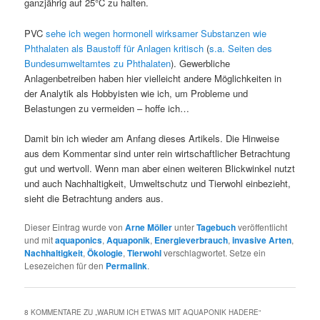
ganzjährig auf 25°C zu halten.
PVC
sehe ich wegen hormonell wirksamer Substanzen wie
Phthalaten als Baustoff für Anlagen kritisch
(
s.a. Seiten des
Bundesumweltamtes zu Phthalaten
). Gewerbliche
Anlagenbetreiben haben hier vielleicht andere Möglichkeiten in
der Analytik als Hobbyisten wie ich, um Probleme und
Belastungen zu vermeiden – hoffe ich…
Damit bin ich wieder am Anfang dieses Artikels. Die Hinweise
aus dem Kommentar sind unter rein wirtschaftlicher Betrachtung
gut und wertvoll. Wenn man aber einen weiteren Blickwinkel nutzt
und auch Nachhaltigkeit, Umweltschutz und Tierwohl einbezieht,
sieht die Betrachtung anders aus.
Dieser Eintrag wurde von
Arne Möller
unter
Tagebuch
veröffentlicht
und mit
aquaponics
,
Aquaponik
,
Energieverbrauch
,
invasive Arten
,
Nachhaltigkeit
,
Ökologie
,
Tierwohl
verschlagwortet. Setze ein
Lesezeichen für den
Permalink
.
8 KOMMENTARE ZU „
WARUM ICH ETWAS MIT AQUAPONIK HADERE
“