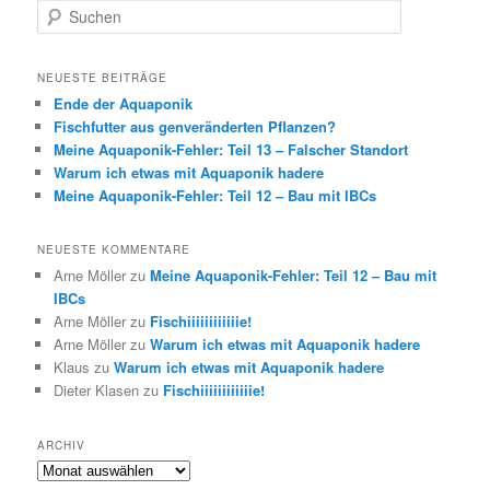
S
u
c
h
NEUESTE BEITRÄGE
e
Ende der Aquaponik
n
Fischfutter aus genveränderten Pflanzen?
Meine Aquaponik-Fehler: Teil 13 – Falscher Standort
Warum ich etwas mit Aquaponik hadere
Meine Aquaponik-Fehler: Teil 12 – Bau mit IBCs
NEUESTE KOMMENTARE
Arne Möller
zu
Meine Aquaponik-Fehler: Teil 12 – Bau mit
IBCs
Arne Möller
zu
Fischiiiiiiiiiiiie!
Arne Möller
zu
Warum ich etwas mit Aquaponik hadere
Klaus
zu
Warum ich etwas mit Aquaponik hadere
Dieter Klasen
zu
Fischiiiiiiiiiiiie!
ARCHIV
Archiv