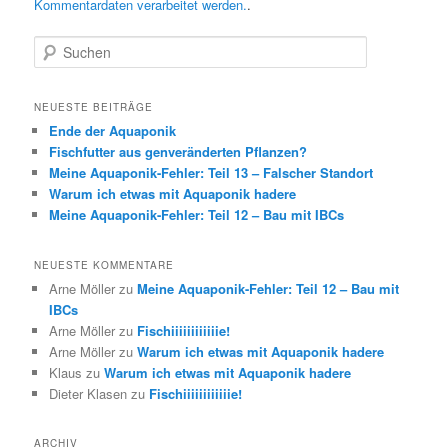
Kommentardaten verarbeitet werden.
.
S
u
c
h
NEUESTE BEITRÄGE
e
Ende der Aquaponik
n
Fischfutter aus genveränderten Pflanzen?
Meine Aquaponik-Fehler: Teil 13 – Falscher Standort
Warum ich etwas mit Aquaponik hadere
Meine Aquaponik-Fehler: Teil 12 – Bau mit IBCs
NEUESTE KOMMENTARE
Arne Möller
zu
Meine Aquaponik-Fehler: Teil 12 – Bau mit
IBCs
Arne Möller
zu
Fischiiiiiiiiiiiie!
Arne Möller
zu
Warum ich etwas mit Aquaponik hadere
Klaus
zu
Warum ich etwas mit Aquaponik hadere
Dieter Klasen
zu
Fischiiiiiiiiiiiie!
ARCHIV