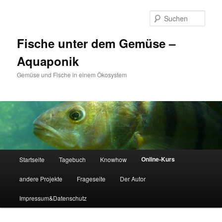
Zum
primären
Such
Inhalt
springen
Fische unter dem Gemüse –
Aquaponik
Gemüse und Fische in einem Ökosystem
Hauptmenü
Online-Kurs
Startseite
Tagebuch
Knowhow
andere Projekte
Frageseite
Der Autor
Impressum&Datenschutz