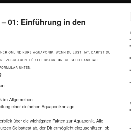
– 01: Einführung in den
INER ONLINE-KURS AQUAPONIK. WENN DU LUST HAT, DARFST DU
E ZUSCHAUEN. FÜR FEEDBACK BIN ICH SEHR DANKBAR!
FORMULAR UNTEN.
?
en:
ik im Allgemeinen
leitung einer einfachen Aquaponikanlage
berblick über die wichtigsten Fakten zur Aquaponik. Alle
rzen Selbsttest ab, der Dir ermöglicht einzuschätzen, ob