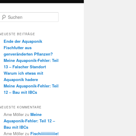
S
u
c
h
NEUESTE BEITRÄGE
e
Ende der Aquaponik
n
Fischfutter aus
genveränderten Pflanzen?
Meine Aquaponik-Fehler: Teil
13 – Falscher Standort
Warum ich etwas mit
Aquaponik hadere
Meine Aquaponik-Fehler: Teil
12 – Bau mit IBCs
NEUESTE KOMMENTARE
Arne Möller
zu
Meine
Aquaponik-Fehler: Teil 12 –
Bau mit IBCs
Arne Möller
zu
Fischiiiiiiiiiiiie!