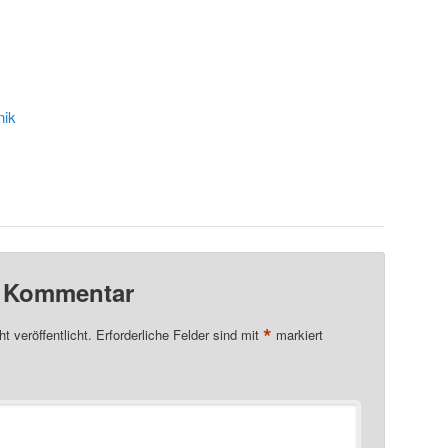
nik
n Kommentar
*
t veröffentlicht.
Erforderliche Felder sind mit
markiert