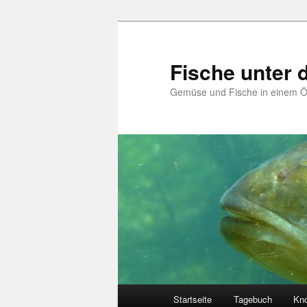
Zum
primären
Inhalt
Fische unter
springen
Gemüse und Fische in einem 
Hauptmenü
Startseite
Tagebuch
Kn