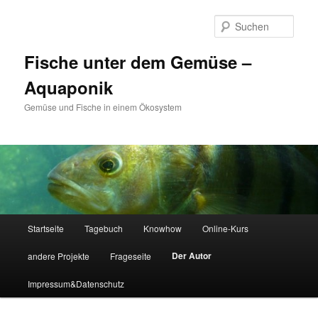
Zum
primären
Such
Inhalt
springen
Fische unter dem Gemüse –
Aquaponik
Gemüse und Fische in einem Ökosystem
Hauptmenü
Startseite
Tagebuch
Knowhow
Online-Kurs
Der Autor
andere Projekte
Frageseite
Impressum&Datenschutz