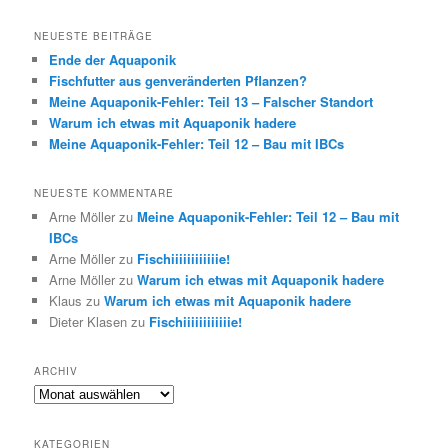
c
h
NEUESTE BEITRÄGE
e
Ende der Aquaponik
n
Fischfutter aus genveränderten Pflanzen?
Meine Aquaponik-Fehler: Teil 13 – Falscher Standort
Warum ich etwas mit Aquaponik hadere
Meine Aquaponik-Fehler: Teil 12 – Bau mit IBCs
NEUESTE KOMMENTARE
Arne Möller
zu
Meine Aquaponik-Fehler: Teil 12 – Bau mit
IBCs
Arne Möller
zu
Fischiiiiiiiiiiiie!
Arne Möller
zu
Warum ich etwas mit Aquaponik hadere
Klaus
zu
Warum ich etwas mit Aquaponik hadere
Dieter Klasen
zu
Fischiiiiiiiiiiiie!
ARCHIV
Archiv
KATEGORIEN