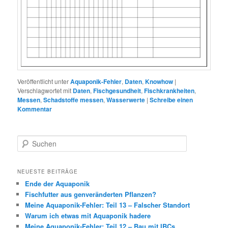
Veröffentlicht unter
Aquaponik-Fehler
,
Daten
,
Knowhow
|
Verschlagwortet mit
Daten
,
Fischgesundheit
,
Fischkrankheiten
,
Messen
,
Schadstoffe messen
,
Wasserwerte
|
Schreibe einen
Kommentar
S
u
c
h
NEUESTE BEITRÄGE
e
Ende der Aquaponik
n
Fischfutter aus genveränderten Pflanzen?
Meine Aquaponik-Fehler: Teil 13 – Falscher Standort
Warum ich etwas mit Aquaponik hadere
Meine Aquaponik-Fehler: Teil 12 – Bau mit IBCs