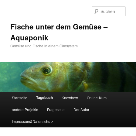
Zum
Zum
primären
sekundären
Such
Inhalt
Inhalt
springen
springen
Fische unter dem Gemüse –
Aquaponik
Gemüse und Fische in einem Ökosystem
Hauptmenü
Tagebuch
Startseite
Knowhow
Online-Kurs
andere Projekte
Frageseite
Der Autor
Impressum&Datenschutz