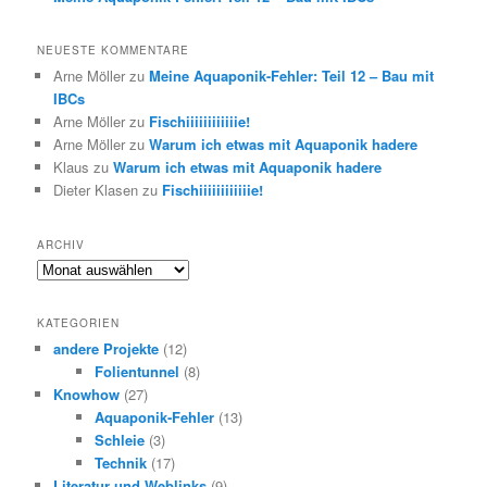
NEUESTE KOMMENTARE
Arne Möller
zu
Meine Aquaponik-Fehler: Teil 12 – Bau mit
IBCs
Arne Möller
zu
Fischiiiiiiiiiiiie!
Arne Möller
zu
Warum ich etwas mit Aquaponik hadere
Klaus
zu
Warum ich etwas mit Aquaponik hadere
Dieter Klasen
zu
Fischiiiiiiiiiiiie!
ARCHIV
Archiv
KATEGORIEN
andere Projekte
(12)
Folientunnel
(8)
Knowhow
(27)
Aquaponik-Fehler
(13)
Schleie
(3)
Technik
(17)
Literatur und Weblinks
(9)