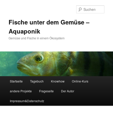
Zum
primären
Such
Inhalt
springen
Fische unter dem Gemüse –
Aquaponik
Gemüse und Fische in einem Ökosystem
Hauptmenü
Startseite
Tagebuch
Knowhow
Online-Kurs
andere Projekte
Frageseite
Der Autor
Impressum&Datenschutz