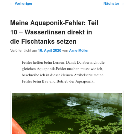
Beitragsnavigation
←
Vorheriger
Nächster
→
Meine Aquaponik-Fehler: Teil
10 – Wasserlinsen direkt in
die Fischtanks setzen
Veröffentlicht am
16. April 2020
von
Arne Möller
Fehler helfen beim Lernen. Damit Du aber nicht die
gleichen Aquaponik-Fehler machen musst wie ich,
beschreibe ich in dieser kleinen Artikelserie meine
Fehler beim Bau und Betrieb der Aquaponik.