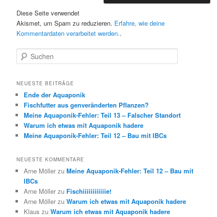
Diese Seite verwendet
Akismet, um Spam zu reduzieren.
Erfahre, wie deine
Kommentardaten verarbeitet werden.
.
S
u
c
h
NEUESTE BEITRÄGE
e
Ende der Aquaponik
n
Fischfutter aus genveränderten Pflanzen?
Meine Aquaponik-Fehler: Teil 13 – Falscher Standort
Warum ich etwas mit Aquaponik hadere
Meine Aquaponik-Fehler: Teil 12 – Bau mit IBCs
NEUESTE KOMMENTARE
Arne Möller
zu
Meine Aquaponik-Fehler: Teil 12 – Bau mit
IBCs
Arne Möller
zu
Fischiiiiiiiiiiiie!
Arne Möller
zu
Warum ich etwas mit Aquaponik hadere
Klaus
zu
Warum ich etwas mit Aquaponik hadere