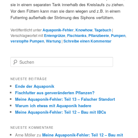
sie in einem separaten Tank innerhalb des Kreislaufs zu ziehen.
Vor dem Füttern kann man sie dann wiegen und z.B. in einem
Futterring außerhalb der Strömung des Siphons verfüttern.
Veröffentlicht unter
Aquaponik-Fehler
,
Knowhow
,
Tagebuch
|
Verschlagwortet mit
Entengrütze
,
Fischtanks
,
Pflanzbeete
,
Pumpen
,
verstopfte Pumpen
,
Wartung
|
Schreibe einen Kommentar
S
u
c
h
NEUESTE BEITRÄGE
e
Ende der Aquaponik
n
Fischfutter aus genveränderten Pflanzen?
Meine Aquaponik-Fehler: Teil 13 – Falscher Standort
Warum ich etwas mit Aquaponik hadere
Meine Aquaponik-Fehler: Teil 12 – Bau mit IBCs
NEUESTE KOMMENTARE
Arne Möller
zu
Meine Aquaponik-Fehler: Teil 12 – Bau mit