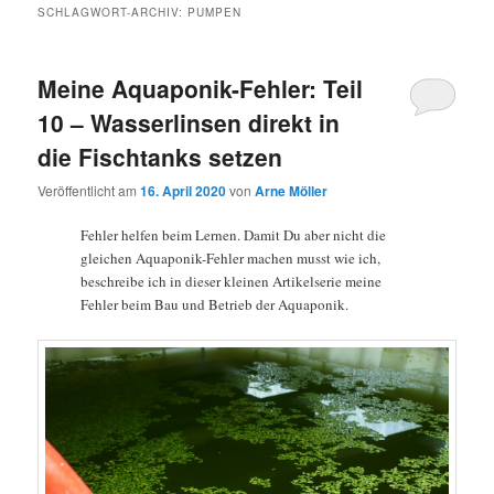
SCHLAGWORT-ARCHIV:
PUMPEN
Meine Aquaponik-Fehler: Teil
10 – Wasserlinsen direkt in
die Fischtanks setzen
Veröffentlicht am
16. April 2020
von
Arne Möller
Fehler helfen beim Lernen. Damit Du aber nicht die
gleichen Aquaponik-Fehler machen musst wie ich,
beschreibe ich in dieser kleinen Artikelserie meine
Fehler beim Bau und Betrieb der Aquaponik.