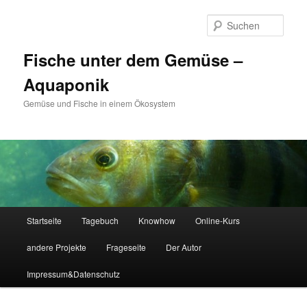
Zum
Zum
primären
sekundären
Such
Inhalt
Inhalt
springen
springen
Fische unter dem Gemüse –
Aquaponik
Gemüse und Fische in einem Ökosystem
Hauptmenü
Startseite
Tagebuch
Knowhow
Online-Kurs
andere Projekte
Frageseite
Der Autor
Impressum&Datenschutz