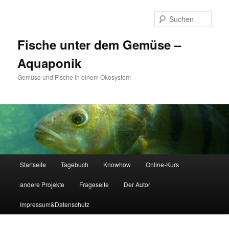
Zum
Zum
primären
sekundären
Such
Inhalt
Inhalt
springen
springen
Fische unter dem Gemüse –
Aquaponik
Gemüse und Fische in einem Ökosystem
Hauptmenü
Startseite
Tagebuch
Knowhow
Online-Kurs
andere Projekte
Frageseite
Der Autor
Impressum&Datenschutz