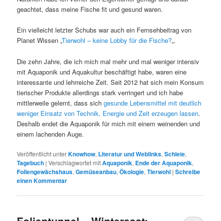
geachtet, dass meine Fische fit und gesund waren.
Ein vielleicht letzter Schubs war auch ein Fernsehbeitrag von
Planet Wissen „
Tierwohl – keine Lobby für die Fische?
„.
Die zehn Jahre, die ich mich mal mehr und mal weniger intensiv
mit Aquaponik und Aquakultur beschäftigt habe, waren eine
interessante und lehrreiche Zeit. Seit 2012 hat sich mein Konsum
tierischer Produkte allerdings stark verringert und ich habe
mittlerweile gelernt, dass sich
gesunde Lebensmittel mit deutlich
weniger Einsatz von Technik, Energie und Zeit erzeugen lassen
.
Deshalb endet die Aquaponik für mich mit einem weinenden und
einem lachenden Auge.
Veröffentlicht unter
Knowhow
,
Literatur und Weblinks
,
Schleie
,
Tagebuch
|
Verschlagwortet mit
Aquaponik
,
Ende der Aquaponik
,
Foliengewächshaus
,
Gemüseanbau
,
Ökologie
,
Tierwohl
|
Schreibe
einen Kommentar
Folientunnel – Wintersaat: