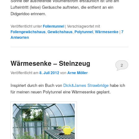
Sonne der austretende Volumenstrom erstaunlich ist und am
Lufteintritt (leise) Geräusche auftreten, die entfernt an ein
Didgeridoo erinnern.
Veröffentlicht unter
Folientunnel
|
Verschlagwortet mit
Foliengewächshaus
,
Gewächshaus
,
Polytunnel
,
Wärmesenke
|
7
Antworten
Wärmesenke – Steinzeug
2
Veröffentlicht am
8. Juli 2012
von
Arne Möller
Inspiriert durch ein Buch von
Dick&James Strawbridge
habe ich
für meinen neuen Polytunnel eine Wärmesenke geplant.