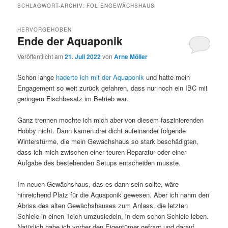
SCHLAGWORT-ARCHIV:
FOLIENGEWÄCHSHAUS
HERVORGEHOBEN
Ende der Aquaponik
Veröffentlicht am
21. Juli 2022
von
Arne Möller
Schon lange
haderte ich mit der Aquaponik
und hatte mein
Engagement so weit zurück gefahren, dass nur noch ein IBC mit
geringem Fischbesatz im Betrieb war.
Ganz trennen mochte ich mich aber von diesem faszinierenden
Hobby nicht. Dann kamen drei dicht aufeinander folgende
Winterstürme, die mein Gewächshaus so stark beschädigten,
dass ich mich zwischen einer teuren Reparatur oder einer
Aufgabe des bestehenden Setups entscheiden musste.
Im neuen Gewächshaus, das es dann sein sollte, wäre
hinreichend Platz für die Aquaponik gewesen. Aber ich nahm den
Abriss des alten Gewächshauses zum Anlass, die letzten
Schleie in einen Teich umzusiedeln, in dem schon Schleie leben.
Natürlich habe ich vorher den Eigentümer gefragt und darauf