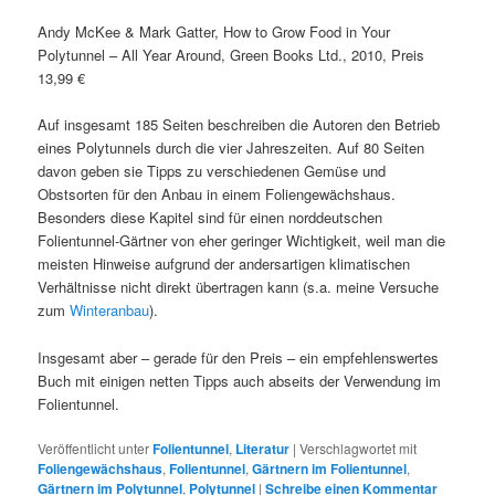
Andy McKee & Mark Gatter, How to Grow Food in Your
Polytunnel – All Year Around, Green Books Ltd., 2010, Preis
13,99 €
Auf insgesamt 185 Seiten beschreiben die Autoren den Betrieb
eines Polytunnels durch die vier Jahreszeiten. Auf 80 Seiten
davon geben sie Tipps zu verschiedenen Gemüse und
Obstsorten für den Anbau in einem Foliengewächshaus.
Besonders diese Kapitel sind für einen norddeutschen
Folientunnel-Gärtner von eher geringer Wichtigkeit, weil man die
meisten Hinweise aufgrund der andersartigen klimatischen
Verhältnisse nicht direkt übertragen kann (s.a. meine Versuche
zum
Winteranbau
).
Insgesamt aber – gerade für den Preis – ein empfehlenswertes
Buch mit einigen netten Tipps auch abseits der Verwendung im
Folientunnel.
Veröffentlicht unter
Folientunnel
,
Literatur
|
Verschlagwortet mit
Foliengewächshaus
,
Folientunnel
,
Gärtnern im Folientunnel
,
Gärtnern im Polytunnel
,
Polytunnel
|
Schreibe einen Kommentar