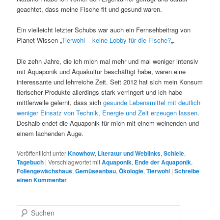
geachtet, dass meine Fische fit und gesund waren.
Ein vielleicht letzter Schubs war auch ein Fernsehbeitrag von
Planet Wissen „
Tierwohl – keine Lobby für die Fische?
„.
Die zehn Jahre, die ich mich mal mehr und mal weniger intensiv
mit Aquaponik und Aquakultur beschäftigt habe, waren eine
interessante und lehrreiche Zeit. Seit 2012 hat sich mein Konsum
tierischer Produkte allerdings stark verringert und ich habe
mittlerweile gelernt, dass sich
gesunde Lebensmittel mit deutlich
weniger Einsatz von Technik, Energie und Zeit erzeugen lassen
.
Deshalb endet die Aquaponik für mich mit einem weinenden und
einem lachenden Auge.
Veröffentlicht unter
Knowhow
,
Literatur und Weblinks
,
Schleie
,
Tagebuch
|
Verschlagwortet mit
Aquaponik
,
Ende der Aquaponik
,
Foliengewächshaus
,
Gemüseanbau
,
Ökologie
,
Tierwohl
|
Schreibe
einen Kommentar
S
u