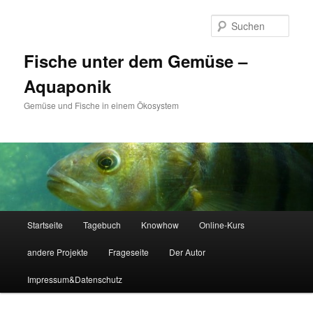
Zum
Zum
primären
sekundären
Such
Inhalt
Inhalt
springen
springen
Fische unter dem Gemüse –
Aquaponik
Gemüse und Fische in einem Ökosystem
Hauptmenü
Startseite
Tagebuch
Knowhow
Online-Kurs
andere Projekte
Frageseite
Der Autor
Impressum&Datenschutz