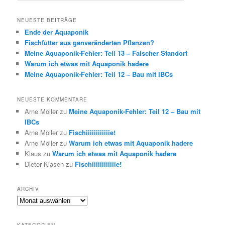
c
h
NEUESTE BEITRÄGE
e
Ende der Aquaponik
n
Fischfutter aus genveränderten Pflanzen?
Meine Aquaponik-Fehler: Teil 13 – Falscher Standort
Warum ich etwas mit Aquaponik hadere
Meine Aquaponik-Fehler: Teil 12 – Bau mit IBCs
NEUESTE KOMMENTARE
Arne Möller
zu
Meine Aquaponik-Fehler: Teil 12 – Bau mit
IBCs
Arne Möller
zu
Fischiiiiiiiiiiiie!
Arne Möller
zu
Warum ich etwas mit Aquaponik hadere
Klaus
zu
Warum ich etwas mit Aquaponik hadere
Dieter Klasen
zu
Fischiiiiiiiiiiiie!
ARCHIV
Archiv