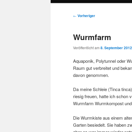
Beitragsnavigation
←
Vorheriger
Wurmfarm
Veröffentlicht am
8. September 2012
Aquaponik, Polytunnel oder W
Raum gut verbreitet und bekan
davon genommen.
Da meine Schleie (Tinca tinca
riesig freuen, hatte ich schon
Wurmfarm Wurmkompost und 
Die Wurmkiste aus einem alten
Garten besiedelt. Sie haben
aber es war immer wieder not