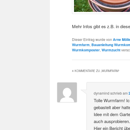
Mehr Infos gibt es z.B. in die
Dieser Eintrag wurde von
Arne Möll
Wurmfarm
,
Bauanleitung Wurmko
Wurmkomposter
,
Wurmzucht
versc
4 KOMMENTARE ZU „
WURMFARM
“
dynamind
schrieb
am
Tolle Wurmfarm! Ic
gebastelt aber hat
Idee mit dem Garte
auch ausprobieren
Hier ein Bericht 