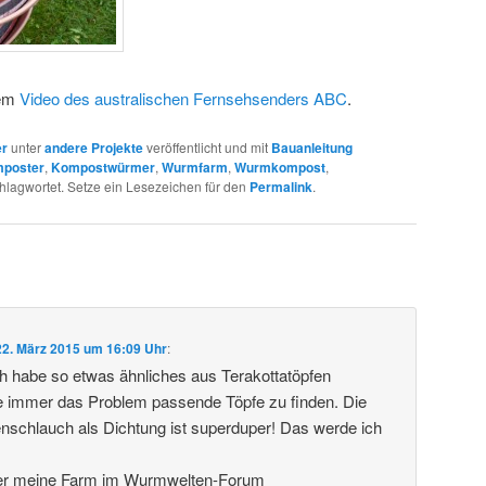
sem
Video des australischen Fernsehsenders ABC
.
er
unter
andere Projekte
veröffentlicht und mit
Bauanleitung
mposter
,
Kompostwürmer
,
Wurmfarm
,
Wurmkompost
,
hlagwortet. Setze ein Lesezeichen für den
Permalink
.
22. März 2015 um 16:09 Uhr
:
h habe so etwas ähnliches aus Terakottatöpfen
te immer das Problem passende Töpfe zu finden. Die
nschlauch als Dichtung ist superduper! Das werde ich
.
über meine Farm im Wurmwelten-Forum