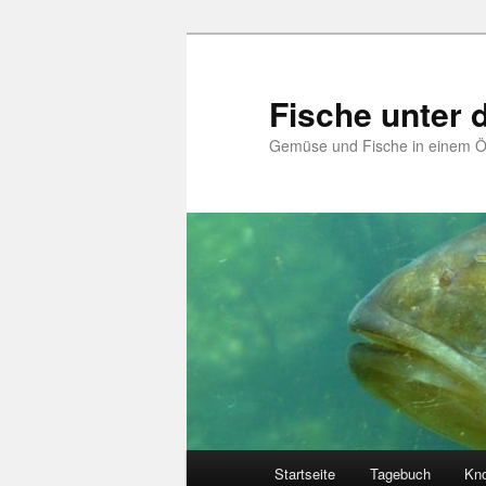
Zum
primären
Inhalt
Fische unter
springen
Gemüse und Fische in einem 
Hauptmenü
Startseite
Tagebuch
Kn