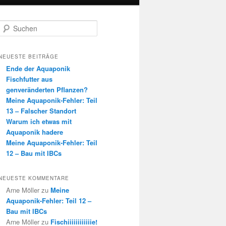
S
u
c
h
NEUESTE BEITRÄGE
e
Ende der Aquaponik
n
Fischfutter aus
genveränderten Pflanzen?
Meine Aquaponik-Fehler: Teil
13 – Falscher Standort
Warum ich etwas mit
Aquaponik hadere
Meine Aquaponik-Fehler: Teil
12 – Bau mit IBCs
NEUESTE KOMMENTARE
Arne Möller
zu
Meine
Aquaponik-Fehler: Teil 12 –
Bau mit IBCs
Arne Möller
zu
Fischiiiiiiiiiiiie!