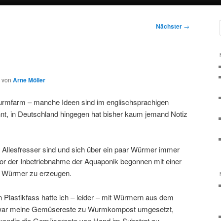
Nächster
→
von
Arne Möller
urmfarm – manche Ideen sind im englischsprachigen
nt, in Deutschland hingegen hat bisher kaum jemand Notiz
) Allesfresser sind und sich über ein paar Würmer immer
 vor der Inbetriebnahme der Aquaponik begonnen mit einer
Würmer zu erzeugen.
 Plastikfass hatte ich – leider – mit Würmern aus dem
 zwar meine Gemüsereste zu Wurmkompost umgesetzt,
wendig die Gemüsereste von Hand im Substrat zu