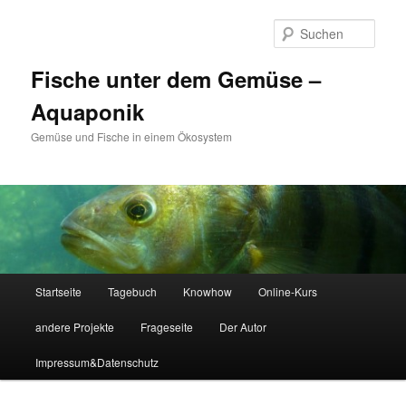
Zum
Zum
primären
sekundären
Such
Inhalt
Inhalt
springen
springen
Fische unter dem Gemüse –
Aquaponik
Gemüse und Fische in einem Ökosystem
Hauptmenü
Startseite
Tagebuch
Knowhow
Online-Kurs
andere Projekte
Frageseite
Der Autor
Impressum&Datenschutz