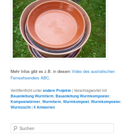
Mehr Infos gibt es z.B. in diesem
Video des australischen
Fernsehsenders ABC
.
Veröffentlicht unter
andere Projekte
|
Verschlagwortet mit
Bauanleitung Wurmfarm
,
Bauanleitung Wurmkomposter
,
Kompostwürmer
,
Wurmfarm
,
Wurmkompost
,
Wurmkomposter
,
Wurmzucht
|
4
Antworten
S
u
c