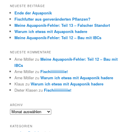
h
NEUESTE BEITRÄGE
e
Ende der Aquaponik
n
Fischfutter aus genveränderten Pflanzen?
Meine Aquaponik-Fehler: Teil 13 – Falscher Standort
Warum ich etwas mit Aquaponik hadere
Meine Aquaponik-Fehler: Teil 12 – Bau mit IBCs
NEUESTE KOMMENTARE
Arne Möller
zu
Meine Aquaponik-Fehler: Teil 12 – Bau mit
IBCs
Arne Möller
zu
Fischiiiiiiiiiiiie!
Arne Möller
zu
Warum ich etwas mit Aquaponik hadere
Klaus
zu
Warum ich etwas mit Aquaponik hadere
Dieter Klasen
zu
Fischiiiiiiiiiiiie!
ARCHIV
Archiv
KATEGORIEN