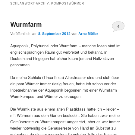
SCHLAGWORT-ARCHIV:
KOMPOSTWÜRMER
Wurmfarm
4
Veröffentlicht am
8. September 2012
von
Arne Möller
Aquaponik, Polytunnel oder Wurmfarm – manche Ideen sind im
englischsprachigen Raum gut verbreitet und bekannt, in
Deutschland hingegen hat bisher kaum jemand Notiz davon
genommen.
Da meine Schleie (Tinca tinca) Allesfresser sind und sich über
ein paar Würmer immer riesig freuen, hatte ich schon vor der
Inbetriebnahme der Aquaponik begonnen mit einer Wurmfarm
Wurmkompost und Würmer zu erzeugen.
Die Wurmkiste aus einem alten Plastikfass hatte ich – leider –
mit Würmern aus dem Garten besiedelt. Sie haben zwar meine
Gemüsereste zu Wurmkompost umgesetzt, aber es war immer
wieder notwendig die Gemüsereste von Hand im Substrat zu
vergraben, da sie vorzugsweise die unteren Teile des Fasses