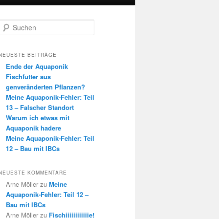
S
u
c
h
NEUESTE BEITRÄGE
e
Ende der Aquaponik
n
Fischfutter aus
genveränderten Pflanzen?
Meine Aquaponik-Fehler: Teil
13 – Falscher Standort
Warum ich etwas mit
Aquaponik hadere
Meine Aquaponik-Fehler: Teil
12 – Bau mit IBCs
NEUESTE KOMMENTARE
Arne Möller
zu
Meine
Aquaponik-Fehler: Teil 12 –
Bau mit IBCs
Arne Möller
zu
Fischiiiiiiiiiiiie!