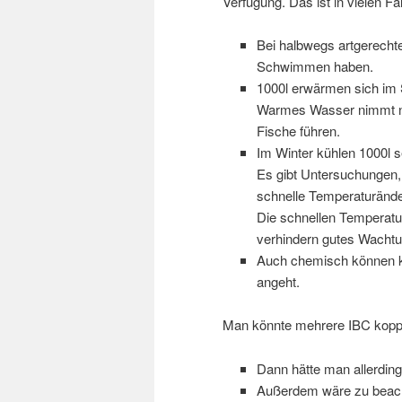
Verfügung. Das ist in vielen 
Bei halbwegs artgerecht
Schwimmen haben.
1000l erwärmen sich im
Warmes Wasser nimmt nic
Fische führen.
Im Winter kühlen 1000l s
Es gibt Untersuchungen,
schnelle Temperaturänd
Die schnellen Temperatu
verhindern gutes Wacht
Auch chemisch können k
angeht.
Man könnte mehrere IBC kopp
Dann hätte man allerding
Außerdem wäre zu beacht