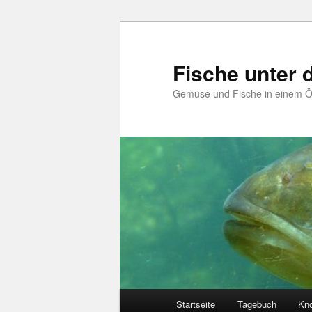
Zum
Zum
primären
sekundären
Inhalt
Inhalt
Fische unter
springen
springen
Gemüse und Fische in einem 
Hauptmenü
Startseite
Tagebuch
Kn