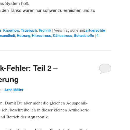
as System holt.
 den Tanks wären nur schwer zu erreichen und zu
r
,
Knowhow
,
Tagebuch
,
Technik
|
Verschlagwortet mit
artgerechte
esundheit
,
Heizung
,
Hitzestress
,
Kältestress
,
Schadstoffe
|
4
Fehler: Teil 2 –
erung
on
Arne Möller
en. Damit Du aber nicht die gleichen Aquaponik-
ich, beschreibe ich in dieser kleinen Artikelserie
und Betrieb der Aquaponik.