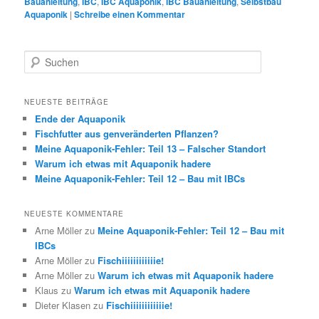
Bauanleitung
,
IBC
,
IBC Aquaponik
,
IBC Bauanleitung
,
Selbstbau
Aquaponik
|
Schreibe einen Kommentar
S
u
c
h
NEUESTE BEITRÄGE
e
Ende der Aquaponik
n
Fischfutter aus genveränderten Pflanzen?
Meine Aquaponik-Fehler: Teil 13 – Falscher Standort
Warum ich etwas mit Aquaponik hadere
Meine Aquaponik-Fehler: Teil 12 – Bau mit IBCs
NEUESTE KOMMENTARE
Arne Möller
zu
Meine Aquaponik-Fehler: Teil 12 – Bau mit
IBCs
Arne Möller
zu
Fischiiiiiiiiiiiie!
Arne Möller
zu
Warum ich etwas mit Aquaponik hadere
Klaus
zu
Warum ich etwas mit Aquaponik hadere
Dieter Klasen
zu
Fischiiiiiiiiiiiie!