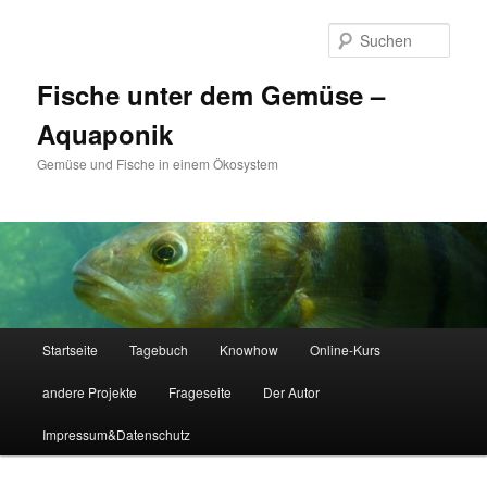
Zum
Zum
primären
sekundären
Such
Inhalt
Inhalt
springen
springen
Fische unter dem Gemüse –
Aquaponik
Gemüse und Fische in einem Ökosystem
Hauptmenü
Startseite
Tagebuch
Knowhow
Online-Kurs
andere Projekte
Frageseite
Der Autor
Impressum&Datenschutz