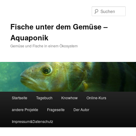
Zum
Zum
primären
sekundären
Such
Inhalt
Inhalt
springen
springen
Fische unter dem Gemüse –
Aquaponik
Gemüse und Fische in einem Ökosystem
Hauptmenü
Startseite
Tagebuch
Knowhow
Online-Kurs
andere Projekte
Frageseite
Der Autor
Impressum&Datenschutz