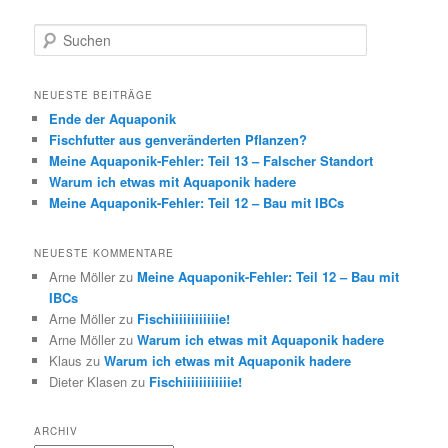
S
u
c
h
NEUESTE BEITRÄGE
e
Ende der Aquaponik
n
Fischfutter aus genveränderten Pflanzen?
Meine Aquaponik-Fehler: Teil 13 – Falscher Standort
Warum ich etwas mit Aquaponik hadere
Meine Aquaponik-Fehler: Teil 12 – Bau mit IBCs
NEUESTE KOMMENTARE
Arne Möller
zu
Meine Aquaponik-Fehler: Teil 12 – Bau mit
IBCs
Arne Möller
zu
Fischiiiiiiiiiiiie!
Arne Möller
zu
Warum ich etwas mit Aquaponik hadere
Klaus
zu
Warum ich etwas mit Aquaponik hadere
Dieter Klasen
zu
Fischiiiiiiiiiiiie!
ARCHIV