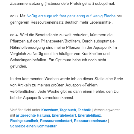
Zusammensetzung (insbesondere Proteingehalt) suboptimal.
ad 3. Mit
NoDig erzeuge ich fast ganzjährig auf wenig Fläche
bei
geringerem Ressourceneinsatz deutlich mehr Lebensmittel.
ad 4. Wird die Besatzdichte zu weit reduziert, kümmern die
Pflanzen auf den Pflanzbeeten/Biofiltern. Durch suboptimale
Nährstoffversorgung sind meine Pflanzen in der Aquaponik im
Vergleich zu NoDig deutlich häufiger von Krankheiten und
Schädlingen befallen. Ein Optimum habe ich noch nicht
gefunden.
In den kommenden Wochen werde ich an dieser Stelle eine Serie
von Artikeln zu meinen größten Aquaponik-Fehlern
veröffentlichen. Jede Woche gibt es dann einen Fehler, den Du
bei der Aquaponik vermeiden kannst.
Veröffentlicht unter
Knowhow
,
Tagebuch
,
Technik
|
Verschlagwortet
mit
artgerechte Haltung
,
Energiebedarf
,
Energiebilanz
,
Fischgesundheit
,
Ressourcenbedarf
,
Ressourceneinsatz
|
Schreibe einen Kommentar