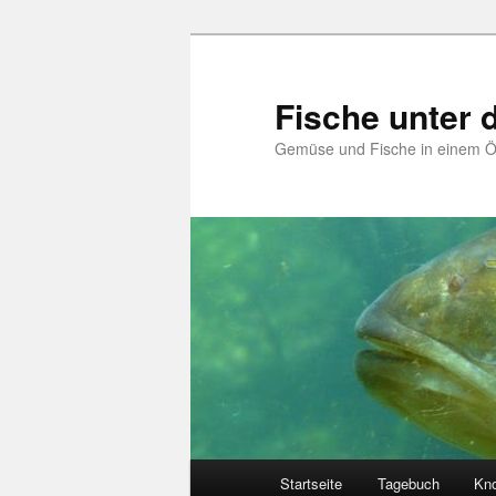
Zum
Zum
primären
sekundären
Inhalt
Inhalt
Fische unter
springen
springen
Gemüse und Fische in einem 
Hauptmenü
Startseite
Tagebuch
Kn