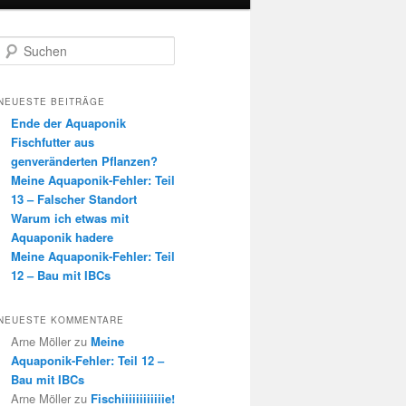
S
u
c
h
NEUESTE BEITRÄGE
e
Ende der Aquaponik
n
Fischfutter aus
genveränderten Pflanzen?
Meine Aquaponik-Fehler: Teil
13 – Falscher Standort
Warum ich etwas mit
Aquaponik hadere
Meine Aquaponik-Fehler: Teil
12 – Bau mit IBCs
NEUESTE KOMMENTARE
Arne Möller
zu
Meine
Aquaponik-Fehler: Teil 12 –
Bau mit IBCs
Arne Möller
zu
Fischiiiiiiiiiiiie!