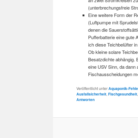
an zwei Stromkreisen zu 
(unterbrechungsfreie St
Eine weitere Form der Re
(Luftpumpe mit Sprudels
denen die Sauerstoffsätti
Pufferbatterie eine gute
ich diese Teichbelüfter 
Ob kleine solare Teichbel
Besatzdichte abhängig. 
eine USV Sinn, da dann 
Fischausscheidungen m
Veröffentlicht unter
Aquaponik-Fehle
Ausfallsicherheit
,
Fischgesundheit
Antworten