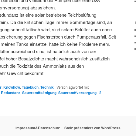
betreiben und vielleicht die Pumpen über eine USV
romversorgung) abzusichern.
dundanz ist eine solar betriebene Teichbelüftung
tein). Da die kritischen Tage immer Sommertage sind, an
gung schnell kritisch wird, sind solare Belüfter auch ohne
 Absicherung gegen Fischsterben durch Pumpenausfall. Seit
in meinen Tanks einsetze, hatte ich keine Probleme mehr.
üfter ausreichend sind, ist natürlich auch von der
Bei hoher Besatzdichte macht wahrscheinlich zusätzlich
auch die Toxizität des Ammoniaks aus den
ehr Gewicht bekommt.
r
,
Knowhow
,
Tagebuch
,
Technik
|
Verschlagwortet mit
,
Redundanz
,
Sauerstoffsättigung
,
Sauerstoffversorgung
|
2
Impressum&Datenschutz
Stolz präsentiert von WordPress