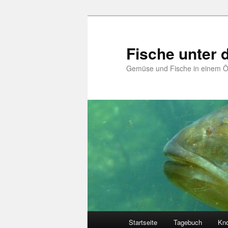
Zum
Zum
primären
sekundären
Inhalt
Inhalt
Fische unter
springen
springen
Gemüse und Fische in einem 
Hauptmenü
Startseite
Tagebuch
Kn