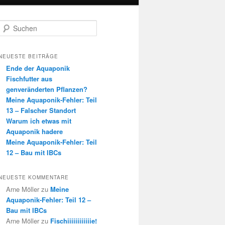
S
u
c
h
NEUESTE BEITRÄGE
e
Ende der Aquaponik
n
Fischfutter aus
genveränderten Pflanzen?
Meine Aquaponik-Fehler: Teil
13 – Falscher Standort
Warum ich etwas mit
Aquaponik hadere
Meine Aquaponik-Fehler: Teil
12 – Bau mit IBCs
NEUESTE KOMMENTARE
Arne Möller
zu
Meine
Aquaponik-Fehler: Teil 12 –
Bau mit IBCs
Arne Möller
zu
Fischiiiiiiiiiiiie!